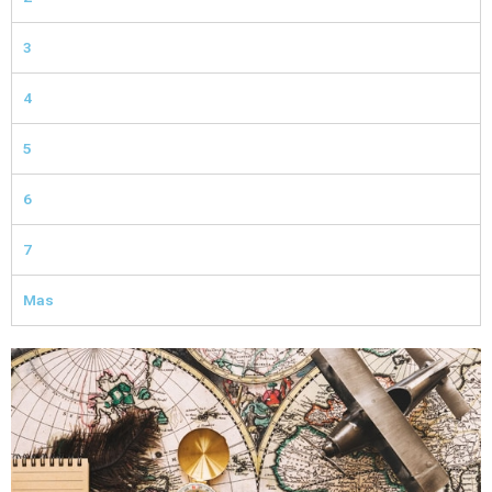
3
4
5
6
7
Mas