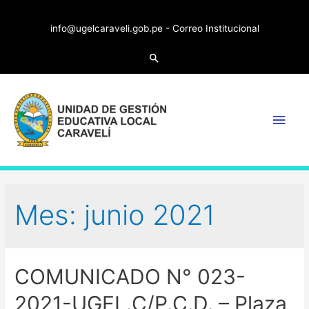
info@ugelcaraveli.gob.pe -
Correo Institucional
Search
Main
Men
Mes:
junio 2021
COMUNICADO N° 023-
2021-UGEL.C/P.C.D. – Plaza