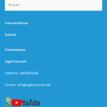
Buscar:
:
Convocatorias
Galería
Contáctanos
Ugel Caravelí
Teléfono: 980803828
Correo: info@ugelcaraveli.net