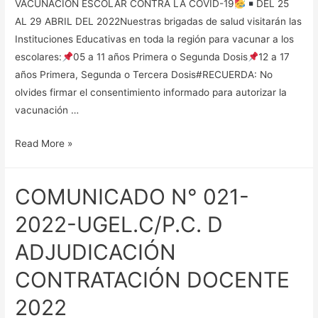
VACUNACIÓN ESCOLAR CONTRA LA COVID-19
DEL 25
AL 29 ABRIL DEL 2022Nuestras brigadas de salud visitarán las
Instituciones Educativas en toda la región para vacunar a los
escolares:
05 a 11 años Primera o Segunda Dosis
12 a 17
años Primera, Segunda o Tercera Dosis#RECUERDA: No
olvides firmar el consentimiento informado para autorizar la
vacunación …
ESTE
Read More »
LUNES
INICIA
COMUNICADO N° 021-
EL
I
2022-UGEL.C/P.C. D
FESTIVAL
ADJUDICACIÓN
DE
VACUNACIÓN
CONTRATACIÓN DOCENTE
ESCOLAR
2022
CONTRA