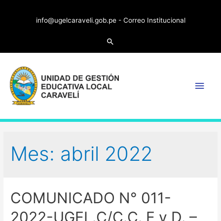
info@ugelcaraveli.gob.pe -
Correo Institucional
Search
Main
Men
Mes:
abril 2022
COMUNICADO N° 011-
2022-UGEL.C/C.C. E y D. –