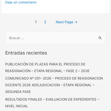
Deja un comentario
Posts
1
2
Next Page
→
pagination
B
u
s
Entradas recientes
c
a
PUBLICACIÓN DE PLAZAS PARA EL PROCESO DE
r
REASIGNACIÓN – ETAPA REGIONAL – FASE 2 – 2026
:
COMUNICADO N° 051- 2026 – PROCESO DE REASIGNACION
DOCENTE 2026 ADDJUDICACION – ETAPA REGIONAL –
SEGUNDA FASE
RESULTADOS FINALES – EVALUACION DE EXPEDIENTES –
NIVEL INICIAL