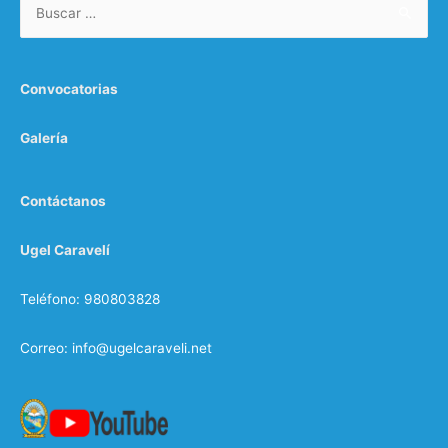
:
Convocatorias
Galería
Contáctanos
Ugel Caravelí
Teléfono: 980803828
Correo: info@ugelcaraveli.net