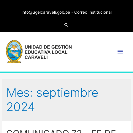
info@ugelcaraveli.gob.pe -
Correo Institucional
Search
Main
Men
Mes:
septiembre
2024