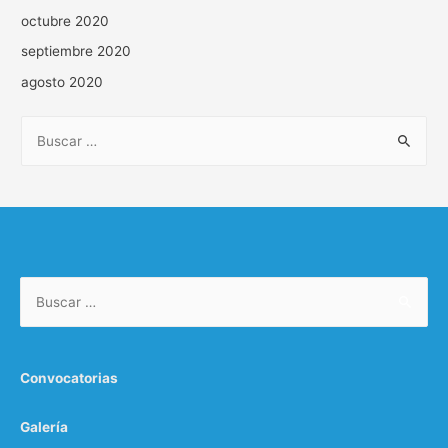
octubre 2020
septiembre 2020
agosto 2020
B
u
s
c
a
r
Buscar:
:
Convocatorias
Galería