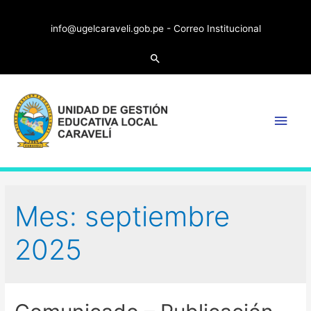
info@ugelcaraveli.gob.pe -
Correo Institucional
Search
Main
Men
Mes:
septiembre
2025