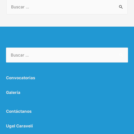
B
u
s
c
a
r
Buscar:
:
Convocatorias
Galería
Contáctanos
Ugel Caravelí