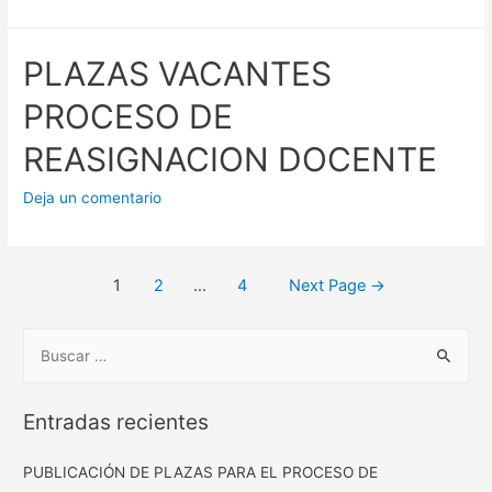
PLAZAS VACANTES
PROCESO DE
REASIGNACION DOCENTE
Deja un comentario
Posts
1
2
…
4
Next Page
→
pagination
B
u
s
Entradas recientes
c
a
PUBLICACIÓN DE PLAZAS PARA EL PROCESO DE
r