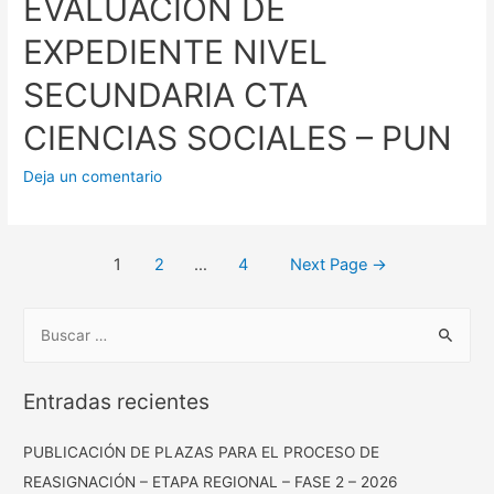
EVALUACIÓN DE
EXPEDIENTE NIVEL
SECUNDARIA CTA
CIENCIAS SOCIALES – PUN
Deja un comentario
Posts
1
2
…
4
Next Page
→
pagination
B
u
s
Entradas recientes
c
a
PUBLICACIÓN DE PLAZAS PARA EL PROCESO DE
r
REASIGNACIÓN – ETAPA REGIONAL – FASE 2 – 2026