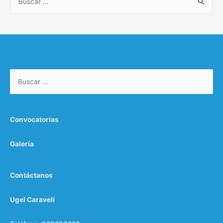
u
s
c
a
r
Buscar:
:
Convocatorias
Galería
Contáctanos
Ugel Caravelí