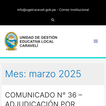
info@ugelcaraveli.gob.pe -
Correo Institucional
Search
Main
Men
Mes:
marzo 2025
COMUNICADO N° 36 –
ADJUDICACIÓN POR