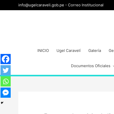
info@ugelcaraveli.gob.pe -
Correo Institucional
INICIO
Ugel Caravelí
Galería
Ge
Documentos Oficiales