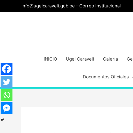
info@ugelcaraveli.gob.pe -
Correo Institucional
INICIO
Ugel Caravelí
Galería
Ge
Documentos Oficiales