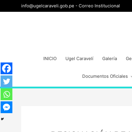
info@ugelcaraveli.gob.pe -
Correo Institucional
INICIO
Ugel Caravelí
Galería
Ge
Documentos Oficiales