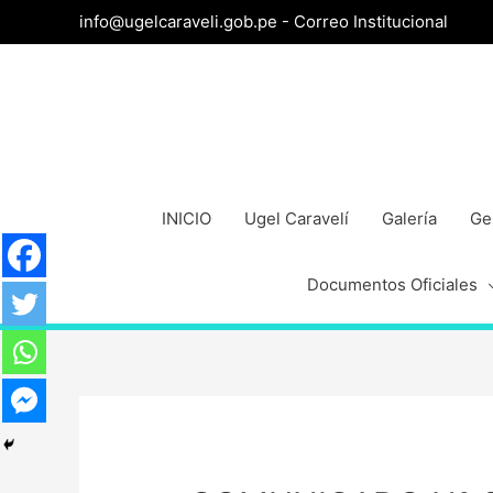
info@ugelcaraveli.gob.pe -
Correo Institucional
INICIO
Ugel Caravelí
Galería
Ge
Documentos Oficiales