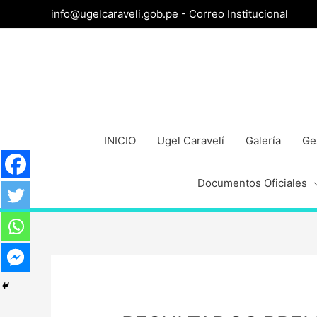
info@ugelcaraveli.gob.pe -
Correo Institucional
INICIO
Ugel Caravelí
Galería
Ge
Documentos Oficiales