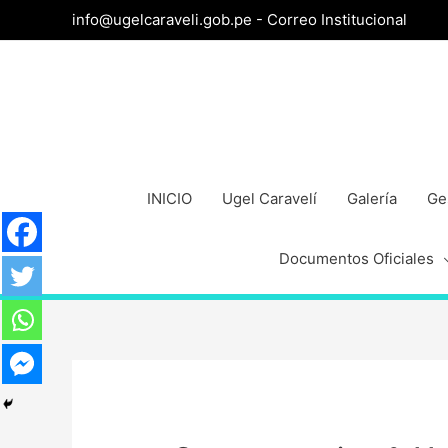
info@ugelcaraveli.gob.pe -
Correo Institucional
INICIO
Ugel Caravelí
Galería
Ge
Documentos Oficiales