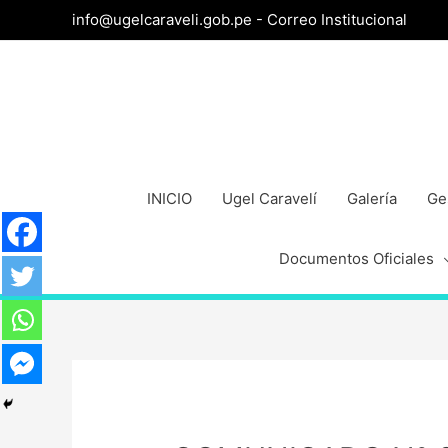
info@ugelcaraveli.gob.pe -
Correo Institucional
INICIO
Ugel Caravelí
Galería
Ge
Documentos Oficiales