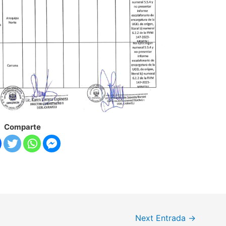
Comparte
Next Entrada
→