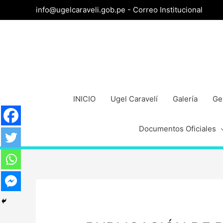
info@ugelcaraveli.gob.pe -
Correo Institucional
INICIO
Ugel Caravelí
Galería
Ge
Documentos Oficiales