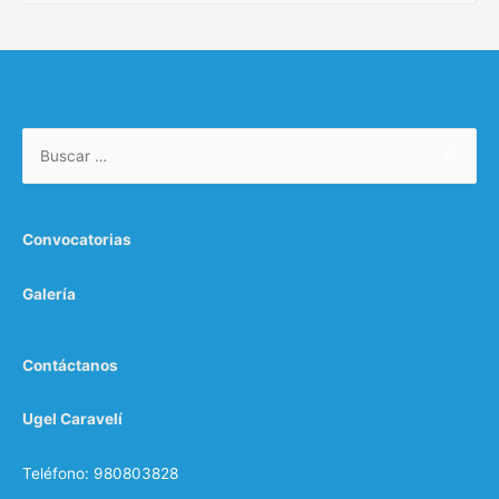
s
c
a
r
Buscar:
:
Convocatorias
Galería
Contáctanos
Ugel Caravelí
Teléfono: 980803828