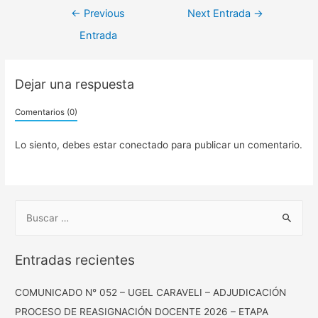
Navegación
←
Previous
Next Entrada
→
de
Entrada
entradas
Dejar una respuesta
Comentarios (0)
Lo siento, debes estar
conectado
para publicar un comentario.
B
u
s
Entradas recientes
c
a
COMUNICADO N° 052 – UGEL CARAVELI – ADJUDICACIÓN
r
PROCESO DE REASIGNACIÓN DOCENTE 2026 – ETAPA