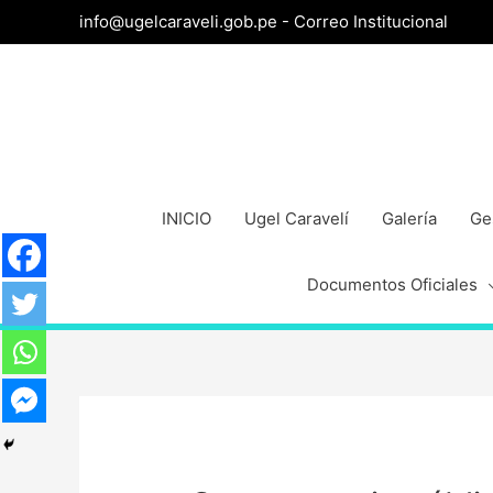
info@ugelcaraveli.gob.pe -
Correo Institucional
INICIO
Ugel Caravelí
Galería
Ge
Documentos Oficiales