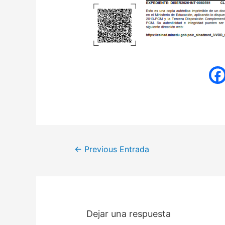
Navegación
←
Previous Entrada
de
entradas
Dejar una respuesta