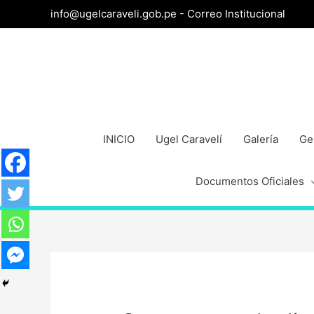
info@ugelcaraveli.gob.pe -
Correo Institucional
INICIO
Ugel Caravelí
Galería
Ge
Documentos Oficiales