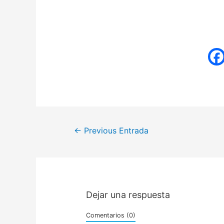
Navegación
←
Previous Entrada
de
entradas
Dejar una respuesta
Comentarios (0)