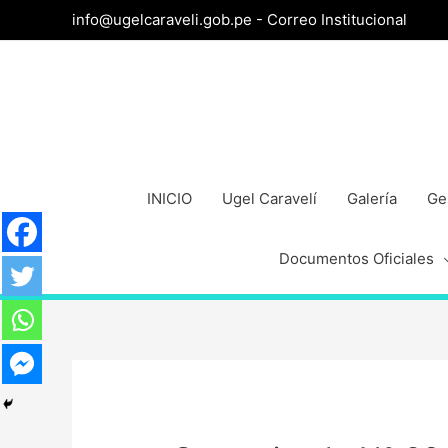
info@ugelcaraveli.gob.pe -
Correo Institucional
INICIO
Ugel Caravelí
Galería
Ge
Documentos Oficiales