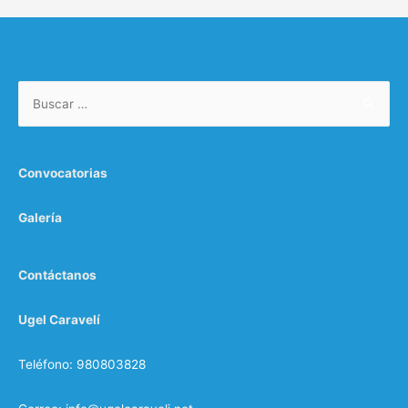
c
a
r
Buscar:
:
Convocatorias
Galería
Contáctanos
Ugel Caravelí
Teléfono: 980803828