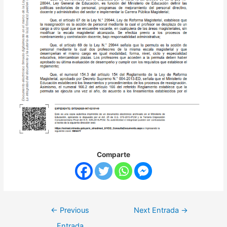
Comparte
Navegación
←
Previous
Next Entrada
→
de
Entrada