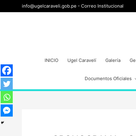
info@ugelcaraveli.gob.pe -
Correo Institucional
INICIO
Ugel Caravelí
Galería
Ge
Documentos Oficiales